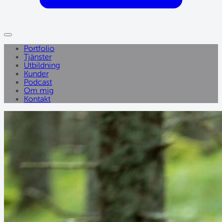
Portfolio
Tjänster
Utbildning
Kunder
Podcast
Om mig
Kontakt