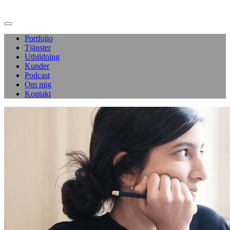
Portfolio
Tjänster
Utbildning
Kunder
Podcast
Om mig
Kontakt