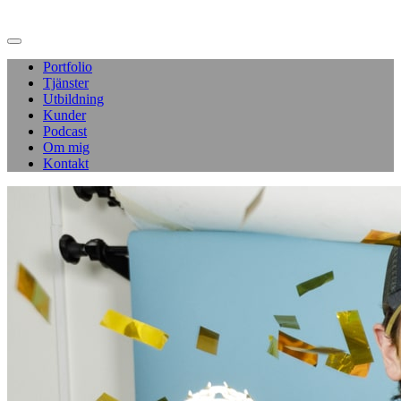
Portfolio
Tjänster
Utbildning
Kunder
Podcast
Om mig
Kontakt