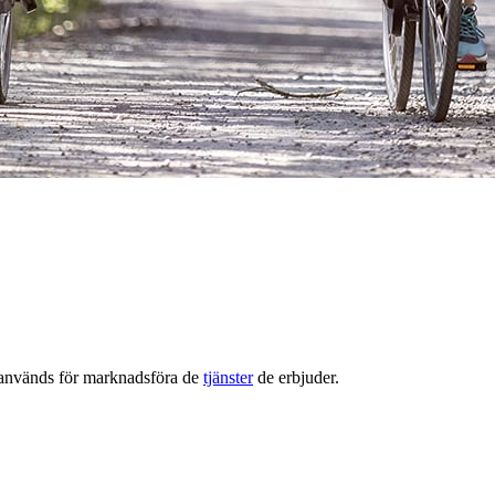
t används för marknadsföra de
tjänster
de erbjuder.