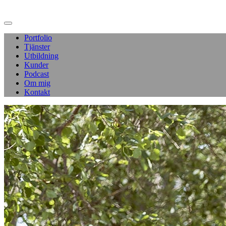
Portfolio
Tjänster
Utbildning
Kunder
Podcast
Om mig
Kontakt