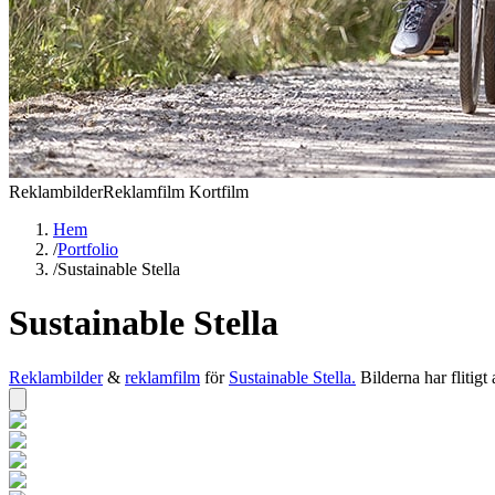
Reklambilder
Reklamfilm Kortfilm
Hem
/
Portfolio
/
Sustainable Stella
Sustainable Stella
Reklambilder
&
reklamfilm
för
Sustainable Stella.
Bilderna har flitig